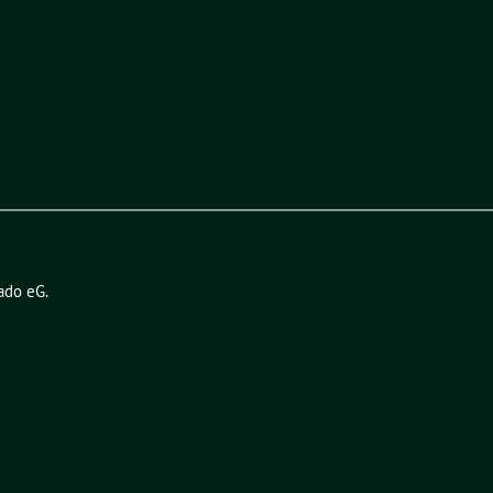
ado eG
.