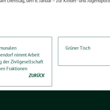
am Dienstag, den 6. Januar – zur Kinder- und Jugendpoli
mmunalen
Grüner Tisch
endorf nimmt Arbeit
g der Zivilgesellschaft
hen Fraktionen
ZURÜCK